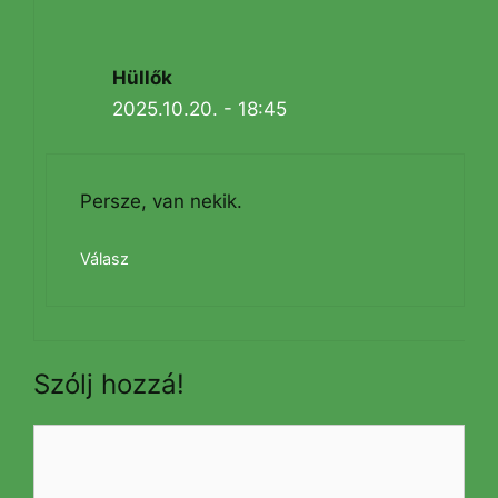
Hüllők
2025.10.20. - 18:45
Persze, van nekik.
Válasz
Szólj hozzá!
Hozzászólás