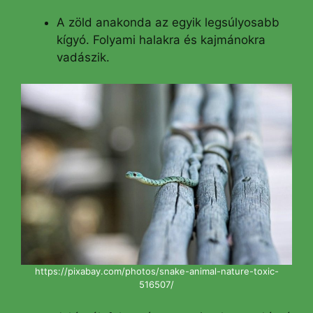
A zöld anakonda az egyik legsúlyosabb
kígyó. Folyami halakra és kajmánokra
vadászik.
https://pixabay.com/photos/snake-animal-nature-toxic-
516507/