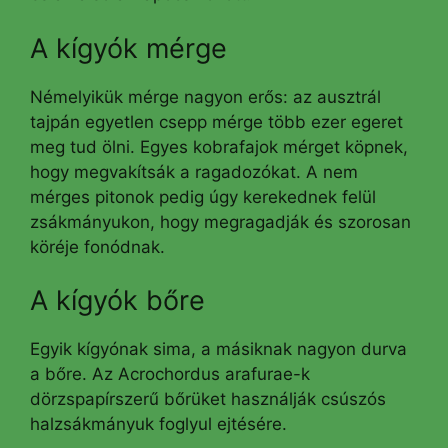
A kígyók mérge
Némelyikük mérge nagyon erős: az ausztrál
tajpán egyetlen csepp mérge több ezer egeret
meg tud ölni. Egyes kobrafajok mérget köpnek,
hogy megvakítsák a ragadozókat. A nem
mérges pitonok pedig úgy kerekednek felül
zsákmányukon, hogy megragadják és szorosan
köréje fonódnak.
A kígyók bőre
Egyik kígyónak sima, a másiknak nagyon durva
a bőre. Az Acrochordus arafurae-k
dörzspapírszerű bőrüket használják csúszós
halzsákmányuk foglyul ejtésére.