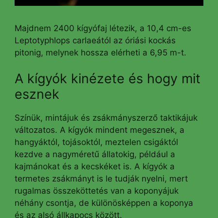
Majdnem 2400 kígyófaj létezik, a 10,4 cm-es
Leptotyphlops carlaeától az óriási kockás
pitonig, melynek hossza elérheti a 6,95 m-t.
A kígyók kinézete és hogy mit
esznek
Színük, mintájuk és zsákmányszerző taktikájuk
változatos. A kígyók mindent megesznek, a
hangyáktól, tojásoktól, meztelen csigáktól
kezdve a nagyméretű állatokig, például a
kajmánokat és a kecskéket is. A kígyók a
termetes zsákmányt is le tudják nyelni, mert
rugalmas összeköttetés van a koponyájuk
néhány csontja, de különösképpen a koponya
és az alsó állkapocs között.