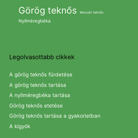
Görög teknős
Mocsári teknős
Nyílméregbéka
Legolvasottabb cikkek
A görög teknős fürdetése
A görög teknős tartása
A nyílméregbéka tartása
Görög teknős etetése
Görög teknős tartása a gyakorlatban
A kígyók