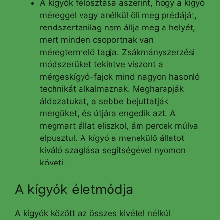
A kígyók felosztása aszerint, hogy a kígyó
méreggel vagy anélkül öli meg prédáját,
rendszertanilag nem állja meg a helyét,
mert minden csoportnak van
méregtermelő tagja. Zsákmányszerzési
módszerüket tekintve viszont a
mérgeskígyó-fajok mind nagyon hasonló
technikát alkalmaznak. Megharapják
áldozatukat, a sebbe bejuttatják
mérgüket, és útjára engedik azt. A
megmart állat eliszkol, ám percek múlva
elpusztul. A kígyó a menekülő állatot
kiváló szaglása segítségével nyomon
követi.
A kígyók életmódja
A kígyók között az összes kivétel nélkül