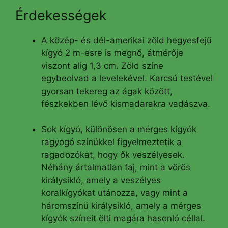
Érdekességek
A közép- és dél-amerikai zöld hegyesfejű
kígyó 2 m-esre is megnő, átmérője
viszont alig 1,3 cm. Zöld színe
egybeolvad a levelekével. Karcsú testével
gyorsan tekereg az ágak között,
fészkekben lévő kismadarakra vadászva.
Sok kígyó, különösen a mérges kígyók
ragyogó színükkel figyelmeztetik a
ragadozókat, hogy ők veszélyesek.
Néhány ártalmatlan faj, mint a vörös
királysikló, amely a veszélyes
koralkígyókat utánozza, vagy mint a
háromszínü királysikló, amely a mérges
kígyók színeit ölti magára hasonló céllal.