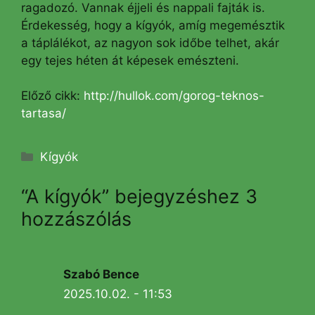
ragadozó. Vannak éjjeli és nappali fajták is.
Érdekesség, hogy a kígyók, amíg megemésztik
a táplálékot, az nagyon sok időbe telhet, akár
egy tejes héten át képesek emészteni.
Előző cikk:
http://hullok.com/gorog-teknos-
tartasa/
Kategória
Kígyók
“A kígyók” bejegyzéshez 3
hozzászólás
Szabó Bence
2025.10.02. - 11:53