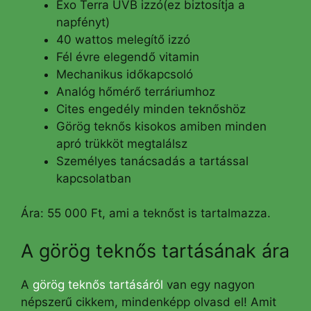
Exo Terra UVB izzó(ez biztosítja a
napfényt)
40 wattos melegítő izzó
Fél évre elegendő vitamin
Mechanikus időkapcsoló
Analóg hőmérő terráriumhoz
Cites engedély minden teknőshöz
Görög teknős kisokos amiben minden
apró trükköt megtalálsz
Személyes tanácsadás a tartással
kapcsolatban
Ára: 55 000 Ft, ami a teknőst is tartalmazza.
A görög teknős tartásának ára
A
görög teknős tartásáról
van egy nagyon
népszerű cikkem, mindenképp olvasd el! Amit