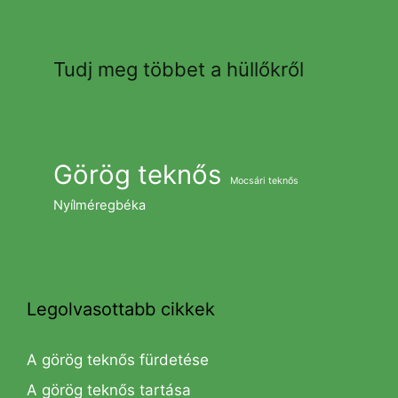
Tudj meg többet a hüllőkről
Görög teknős
Mocsári teknős
Nyílméregbéka
Legolvasottabb cikkek
A görög teknős fürdetése
A görög teknős tartása