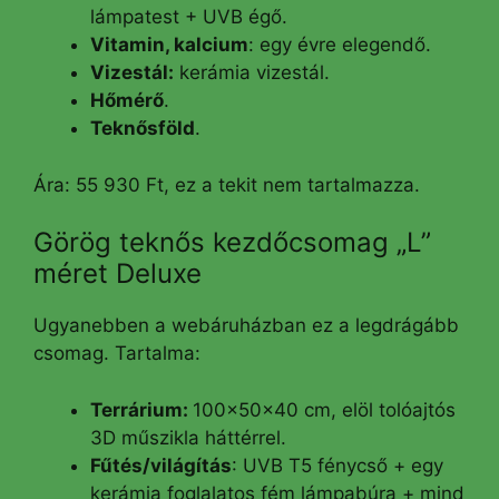
lámpatest + UVB égő.
Vitamin, kalcium
: egy évre elegendő.
Vizestál:
kerámia vizestál.
Hőmérő
.
Teknősföld
.
Ára: 55 930 Ft, ez a tekit nem tartalmazza.
Görög teknős kezdőcsomag „L”
méret Deluxe
Ugyanebben a webáruházban ez a legdrágább
csomag. Tartalma:
Terrárium:
100x50x40 cm, elöl tolóajtós
3D műszikla háttérrel.
Fűtés/világítás
: UVB T5 fénycső + egy
kerámia foglalatos fém lámpabúra + mind