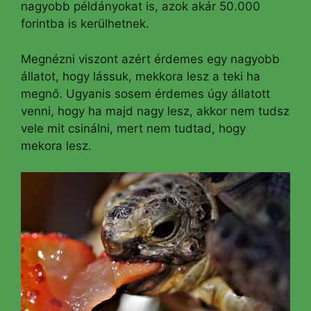
nagyobb példányokat is, azok akár 50.000
forintba is kerülhetnek.
Megnézni viszont azért érdemes egy nagyobb
állatot, hogy lássuk, mekkora lesz a teki ha
megnő. Ugyanis sosem érdemes úgy állatott
venni, hogy ha majd nagy lesz, akkor nem tudsz
vele mit csinálni, mert nem tudtad, hogy
mekora lesz.