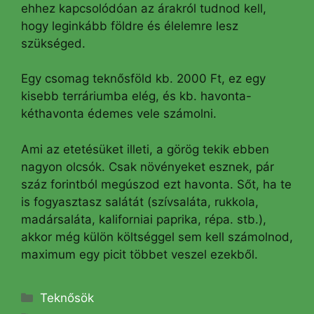
ehhez kapcsolódóan az árakról tudnod kell,
hogy leginkább földre és élelemre lesz
szükséged.
Egy csomag teknősföld kb. 2000 Ft, ez egy
kisebb terráriumba elég, és kb. havonta-
kéthavonta édemes vele számolni.
Ami az etetésüket illeti, a görög tekik ebben
nagyon olcsók. Csak növényeket esznek, pár
száz forintból megúszod ezt havonta. Sőt, ha te
is fogyasztasz salátát (szívsaláta, rukkola,
madársaláta, kaliforniai paprika, répa. stb.),
akkor még külön költséggel sem kell számolnod,
maximum egy picit többet veszel ezekből.
Kategória
Teknősök