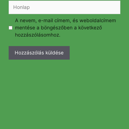
Honlap
A nevem, e-mail címem, és weboldalcímem
mentése a böngészőben a következő
hozzászólásomhoz.