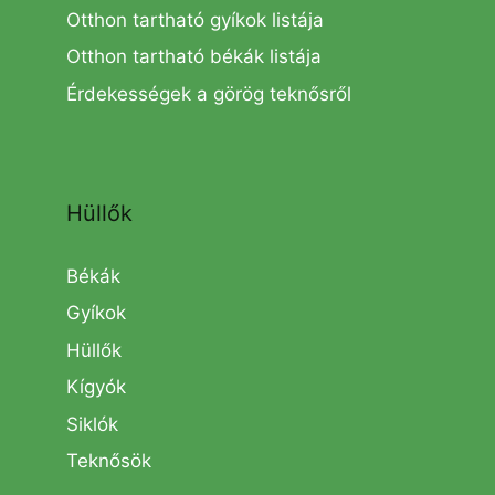
Otthon tartható gyíkok listája
Otthon tartható békák listája
Érdekességek a görög teknősről
Hüllők
Békák
Gyíkok
Hüllők
Kígyók
Siklók
Teknősök