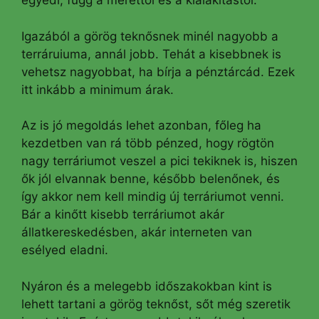
egyedi, függ a mérettől és a kialakítástól.
Igazából a görög teknősnek minél nagyobb a
terráruiuma, annál jobb. Tehát a kisebbnek is
vehetsz nagyobbat, ha bírja a pénztárcád. Ezek
itt inkább a minimum árak.
Az is jó megoldás lehet azonban, főleg ha
kezdetben van rá több pénzed, hogy rögtön
nagy terráriumot veszel a pici tekiknek is, hiszen
ők jól elvannak benne, később belenőnek, és
így akkor nem kell mindig új terráriumot venni.
Bár a kinőtt kisebb terráriumot akár
állatkereskedésben, akár interneten van
esélyed eladni.
Nyáron és a melegebb időszakokban kint is
lehett tartani a görög teknőst, sőt még szeretik