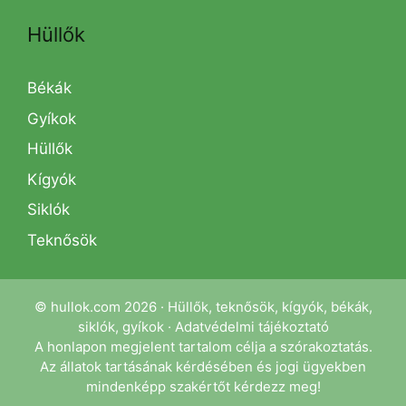
Hüllők
Békák
Gyíkok
Hüllők
Kígyók
Siklók
Teknősök
© hullok.com 2026 · Hüllők, teknősök, kígyók, békák,
siklók, gyíkok ·
Adatvédelmi tájékoztató
A honlapon megjelent tartalom célja a szórakoztatás.
Az állatok tartásának kérdésében és jogi ügyekben
mindenképp szakértőt kérdezz meg!