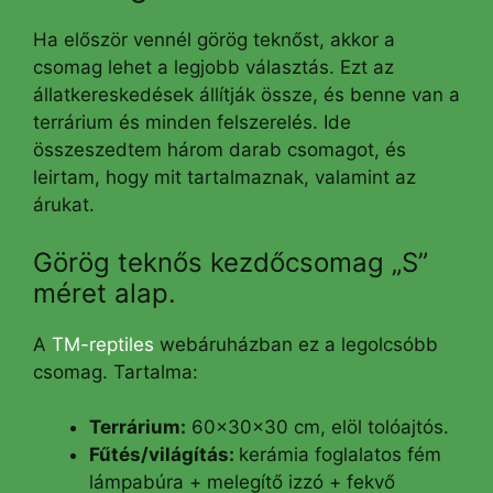
Ha először vennél görög teknőst, akkor a
csomag lehet a legjobb választás. Ezt az
állatkereskedések állítják össze, és benne van a
terrárium és minden felszerelés. Ide
összeszedtem három darab csomagot, és
leirtam, hogy mit tartalmaznak, valamint az
árukat.
Görög teknős kezdőcsomag „S”
méret alap.
A
TM-reptiles
webáruházban ez a legolcsóbb
csomag. Tartalma:
Terrárium:
60x30x30 cm, elöl tolóajtós.
Fűtés/világítás:
kerámia foglalatos fém
lámpabúra + melegítő izzó + fekvő