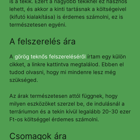
is a tekik. Ezért a nagyobb tekiknél ez hasznos
lehett, és akkor a kinti tartásnak a költségeivel
(kifutó kialakítása) is érdemes számolni, ez is
természetesen egyéni.
A felszerelés ára
A
görög teknős felszereléséről
írtam egy külön
cikket, a linkre kattintva megtalálod. Ebben el
tudod olvasni, hogy mi mindenre lesz még
szükséged.
Az árak természetesen attól függnek, hogy
milyen eszközöket szerzel be, de indulásnál a
terráriumon és a tekin kívül legalább 20-30 ezer
Ft-os költséggel érdemes számolni.
Csomagok ára